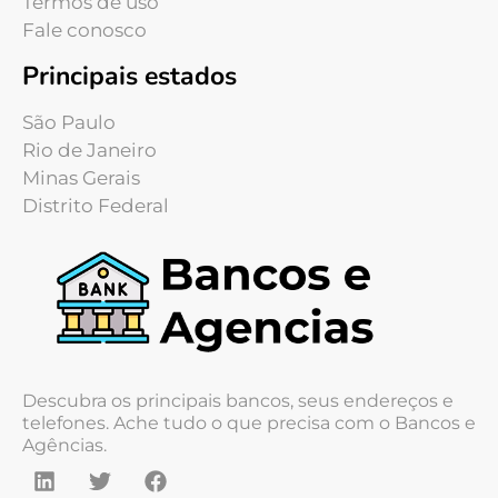
Termos de uso
Fale conosco
Principais estados
São Paulo
Rio de Janeiro
Minas Gerais
Distrito Federal
Descubra os principais bancos, seus endereços e
telefones. Ache tudo o que precisa com o Bancos e
Agências.