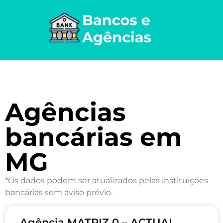
Agências
bancárias em
MG
*Os dados podem ser atualizados pelas instituições
bancárias sem aviso prévio.
Agência MATRIZ 0 – ACTUAL