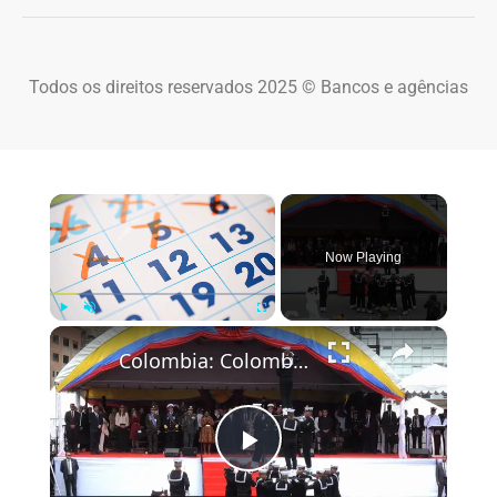
Todos os direitos reservados 2025 © Bancos e agências
×
Now Playing
×
Play
Unmute
Fullscreen
Colombia: Colombia's Independence Day Parade in Bogota.
Play Video