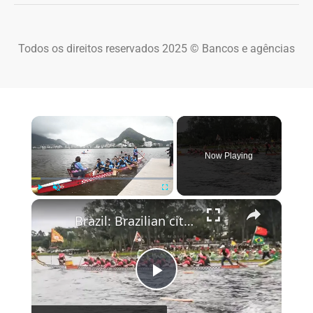
Todos os direitos reservados 2025 © Bancos e agências
×
Now Playing
×
Play
Unmute
Fullscreen
Brazil: Brazilian cities celebrate Dragon Boat Festival with vibrant boating races.
Play Video