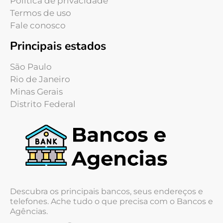
Política de privacidade
Termos de uso
Fale conosco
Principais estados
São Paulo
Rio de Janeiro
Minas Gerais
Distrito Federal
Descubra os principais bancos, seus endereços e
telefones. Ache tudo o que precisa com o Bancos e
Agências.