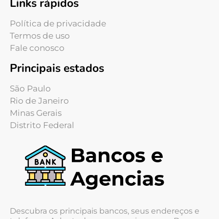
Links rápidos
Política de privacidade
Termos de uso
Fale conosco
Principais estados
São Paulo
Rio de Janeiro
Minas Gerais
Distrito Federal
Descubra os principais bancos, seus endereços e