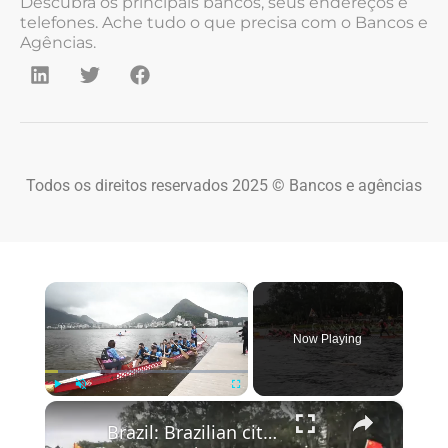
Descubra os principais bancos, seus endereços e
telefones. Ache tudo o que precisa com o Bancos e
Agências.
Todos os direitos reservados 2025 © Bancos e agências
×
Now Playing
×
Play
Unmute
Fullscreen
Brazil: Brazilian cities celebrate Dragon Boat Festival with vibrant boating races.