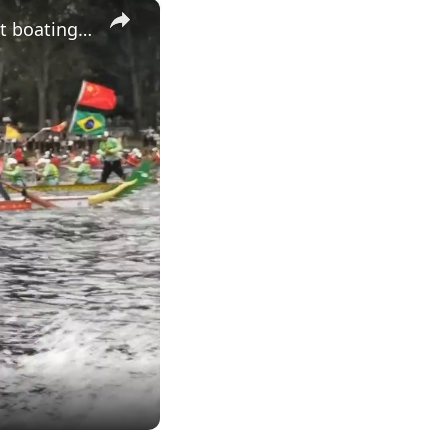
×
Brazil: Brazilian cities celebrate Dragon Boat Festival with vibrant boating races.