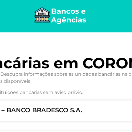
ancárias em COR
cubra informações sobre as unidades bancárias na cid
s disponíveis.
ituições bancárias sem aviso prévio.
 – BANCO BRADESCO S.A.