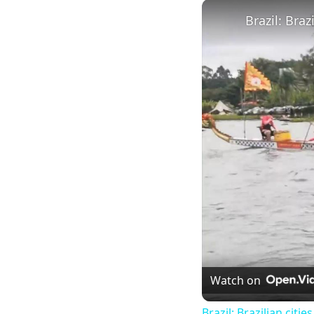
Watch on
Brazil: Brazilian citi