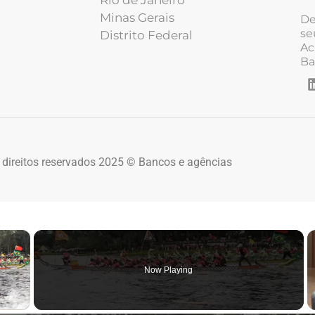
Minas Gerais
De
se
Distrito Federal
Ac
Ba
 direitos reservados 2025 © Bancos e agências
×
Now Playing
 Video