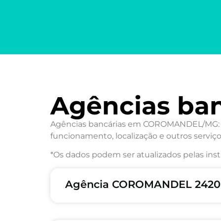
Agências b
Agências bancárias em COROMANDEL/MG: Des
funcionamento, localização e outros serviço
*Os dados podem ser atualizados pelas inst
Agência COROMANDEL 2420