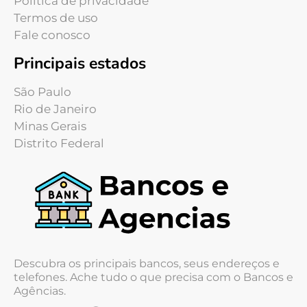
Política de privacidade
Termos de uso
Fale conosco
Principais estados
São Paulo
Rio de Janeiro
Minas Gerais
Distrito Federal
Descubra os principais bancos, seus endereços e
telefones. Ache tudo o que precisa com o Bancos e
Agências.