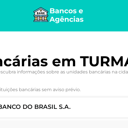
ncárias em TURM
ubra informações sobre as unidades bancárias na cidad
ituições bancárias sem aviso prévio.
BANCO DO BRASIL S.A.