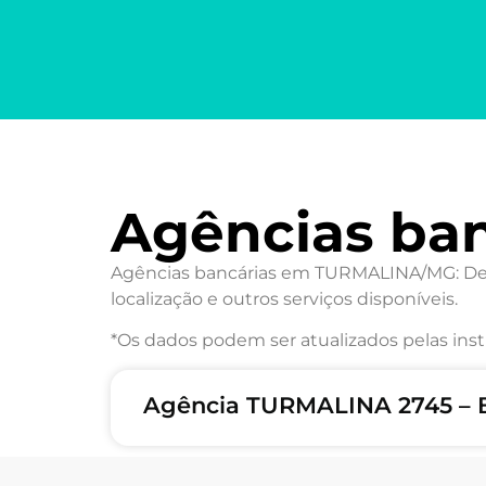
Agências ba
Agências bancárias em TURMALINA/MG: Desc
localização e outros serviços disponíveis.
*Os dados podem ser atualizados pelas inst
Agência TURMALINA 2745 – 