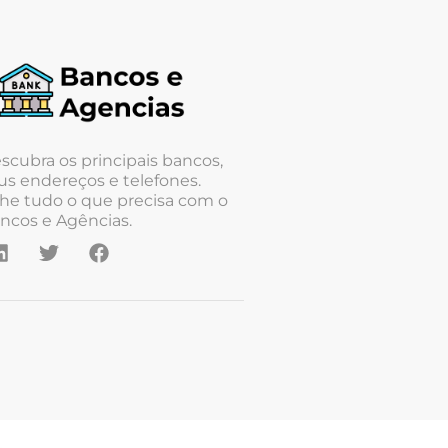
scubra os principais bancos,
us endereços e telefones.
he tudo o que precisa com o
ncos e Agências.