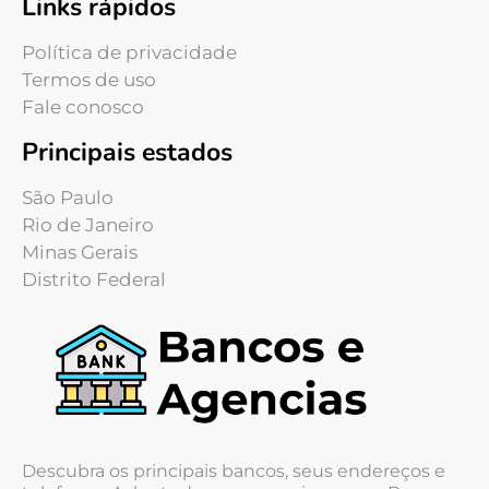
Links rápidos
Política de privacidade
Termos de uso
Fale conosco
Principais estados
São Paulo
Rio de Janeiro
Minas Gerais
Distrito Federal
Descubra os principais bancos, seus endereços e