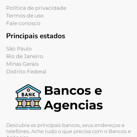
Política de privacidade
Termos de uso
Fale conosco
Principais estados
São Paulo
Rio de Janeiro
Minas Gerais
Distrito Federal
Descubra os principais bancos, seus endereços e
telefones. Ache tudo o que precisa com o Bancos e