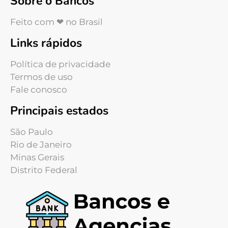
Sobre o Bancos
Feito com ❤ no Brasil
Links rápidos
Política de privacidade
Termos de uso
Fale conosco
Principais estados
São Paulo
Rio de Janeiro
Minas Gerais
Distrito Federal