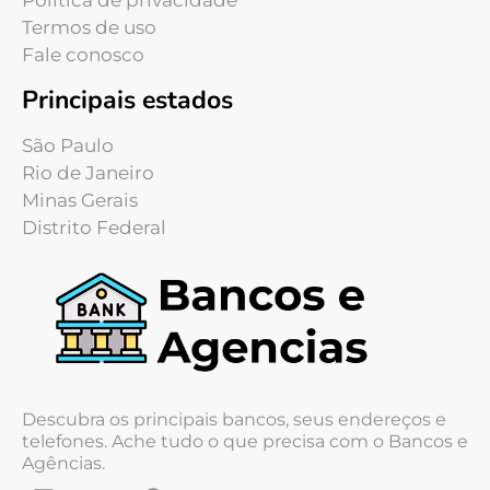
Política de privacidade
Termos de uso
Fale conosco
Principais estados
São Paulo
Rio de Janeiro
Minas Gerais
Distrito Federal
Descubra os principais bancos, seus endereços e
telefones. Ache tudo o que precisa com o Bancos e
Agências.