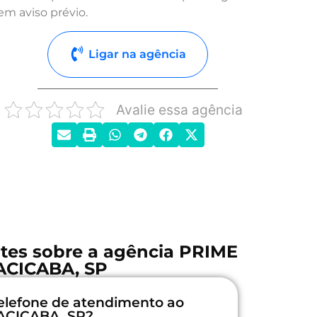
em aviso prévio.
Ligar na agência
Avalie essa agência
tes sobre a agência PRIME
ACICABA, SP
elefone de atendimento ao
RACICABA, SP?