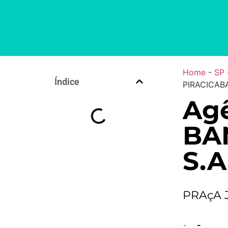
Home
-
SP
Índice
PIRACICABA
Agê
BA
S.A
PRAçA 