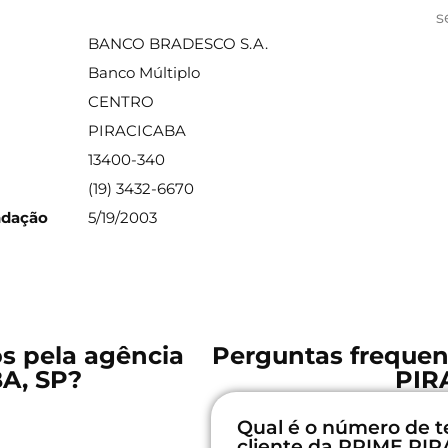
ações sobre a agência
s
BANCO BRADESCO S.A.
Banco Múltiplo
CENTRO
PIRACICABA
13400-340
(19) 3432-6670
ndação
5/19/2003
os pela agência
Perguntas frequen
A, SP?
PIR
Qual é o número de t
cliente da PRIME PI