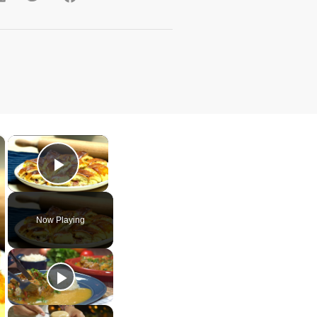
×
×
Play Video
Now Playing