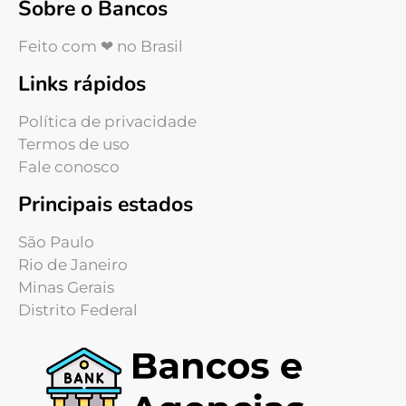
Sobre o Bancos
Feito com ❤ no Brasil
Links rápidos
Política de privacidade
Termos de uso
Fale conosco
Principais estados
São Paulo
Rio de Janeiro
Minas Gerais
Distrito Federal