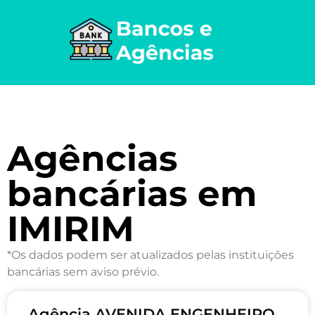
Agências
bancárias em
IMIRIM
*Os dados podem ser atualizados pelas instituições
bancárias sem aviso prévio.
Agência AVENIDA ENGENHEIRO