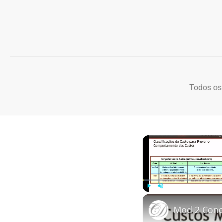
Todos os
Play
Unmute
Mod 2 Conc