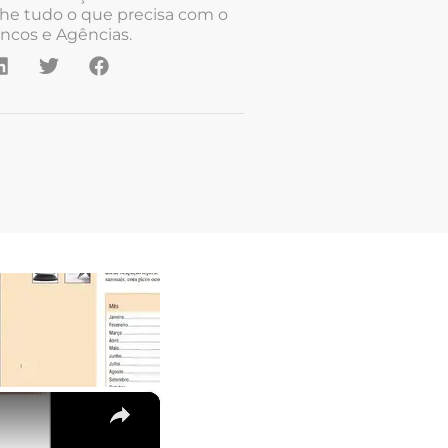
he tudo o que precisa com o
ncos e Agências.
×