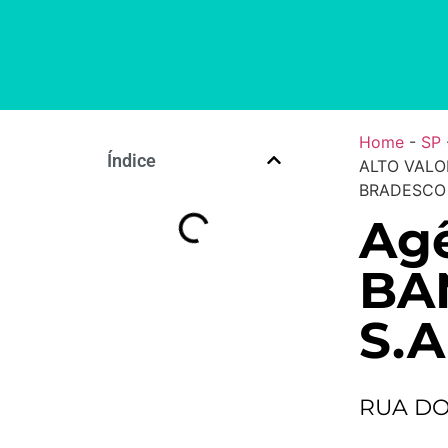
Home
-
SP
Índice
ALTO VALOR
BRADESCO 
Agê
BA
S.A
RUA DO