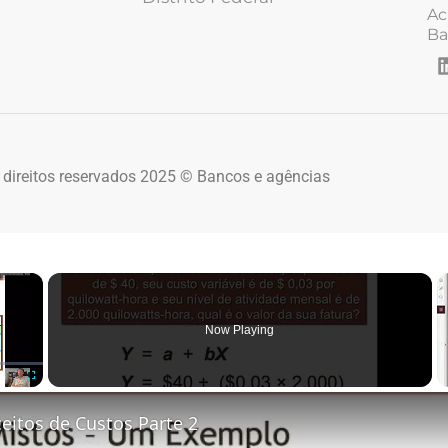
Ac
Ba
 direitos reservados 2025 © Bancos e agências
×
Now Playing
Fullscreen
eitos de Custos Parte 2