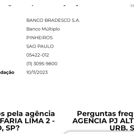
s
ações sobre a agência
BANCO BRADESCO S.A.
Banco Múltiplo
PINHEIROS
SAO PAULO
05422-012
(11) 3095-9800
ndação
10/11/2023
os pela agência
Perguntas freq
ARIA LIMA 2 -
AGENCIA PJ ALT
, SP?
URB. 