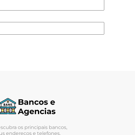
scubra os principais bancos,
us endereços e telefones.