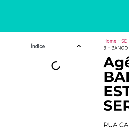
Home
-
SE
Índice
8 – BANCO
Agê
BA
ES
SER
RUA CA