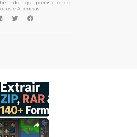
he tudo o que precisa com o
ncos e Agências.
×