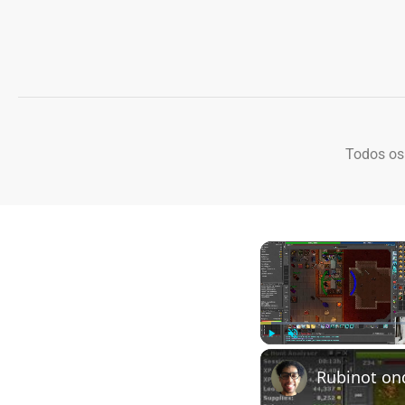
Todos os
Play
Unmute
Rubinot on