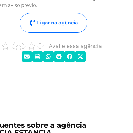
em aviso prévio.
Ligar na agência
Avalie essa agência
uentes sobre a agência
CIA ESTANCIA