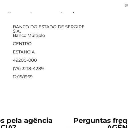
s
ações sobre a agência
BANCO DO ESTADO DE SERGIPE
S.A.
Banco Múltiplo
CENTRO
ESTANCIA
49200-000
(79) 3218-4289
12/15/1969
os pela agência
Perguntas freq
CIA?
AGÊN