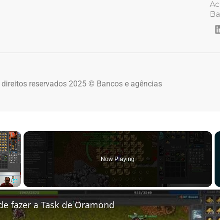
Ac
Ba
 direitos reservados 2025 © Bancos e agências
×
Now Playing
Fullscreen
de fazer a Task de Oramond