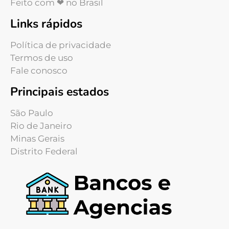
Feito com ❤ no Brasil
Links rápidos
Política de privacidade
Termos de uso
Fale conosco
Principais estados
São Paulo
Rio de Janeiro
Minas Gerais
Distrito Federal