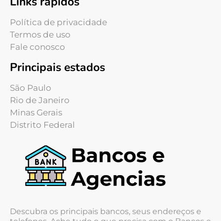
Links rápidos
Política de privacidade
Termos de uso
Fale conosco
Principais estados
São Paulo
Rio de Janeiro
Minas Gerais
Distrito Federal
Descubra os principais bancos, seus endereços e