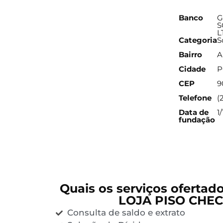
Banco
G
S
L
Categoria
S
Bairro
A
Cidade
P
CEP
9
Telefone
(
Data de
1
fundação
Quais os serviços ofertad
LOJA PISO CHEC
Consulta de saldo e extrato