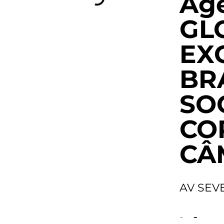
Agê
GL
EX
BR
SO
CO
CÂ
AV SEV
Inform