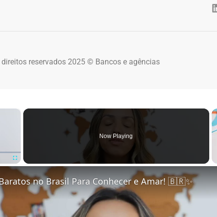
 direitos reservados 2025 © Bancos e agências
×
Now Playing
Fullscreen
Baratos no Brasil Para Conhecer e Amar! 🇧🇷✨