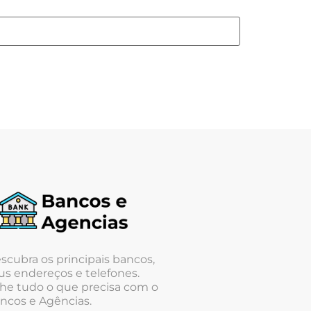
scubra os principais bancos,
us endereços e telefones.
he tudo o que precisa com o
ncos e Agências.