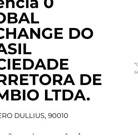
ncia 0
OBAL
CHANGE DO
ASIL
CIEDADE
*
s
RRETORA DE
MBIO LTDA.
ERO DULLIUS, 90010
ações sobre a agência