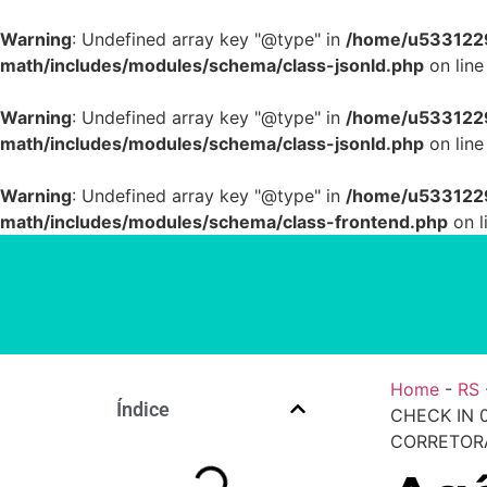
Warning
: Undefined array key "@type" in
/home/u5331229
math/includes/modules/schema/class-jsonld.php
on lin
Warning
: Undefined array key "@type" in
/home/u5331229
math/includes/modules/schema/class-jsonld.php
on lin
Warning
: Undefined array key "@type" in
/home/u5331229
math/includes/modules/schema/class-frontend.php
on l
Home
-
RS
Índice
CHECK IN 
CORRETORA