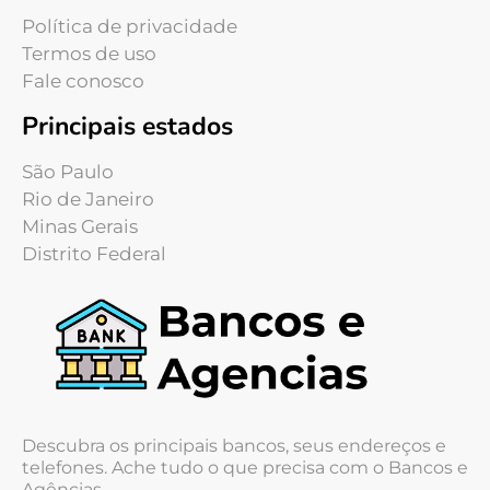
Política de privacidade
Termos de uso
Fale conosco
Principais estados
São Paulo
Rio de Janeiro
Minas Gerais
Distrito Federal
Descubra os principais bancos, seus endereços e
telefones. Ache tudo o que precisa com o Bancos e
Agências.