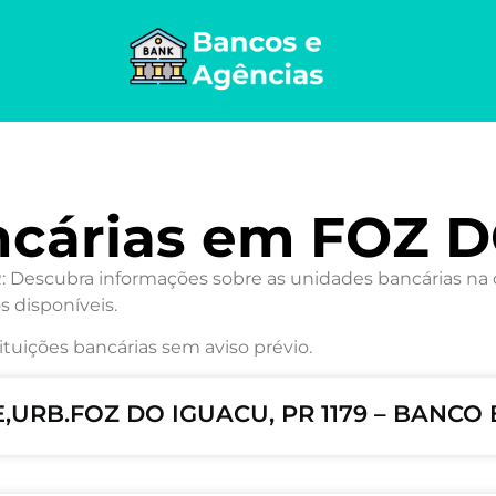
ncárias em FOZ 
escubra informações sobre as unidades bancárias na ci
s disponíveis.
ituições bancárias sem aviso prévio.
,URB.FOZ DO IGUACU, PR 1179 – BANCO 