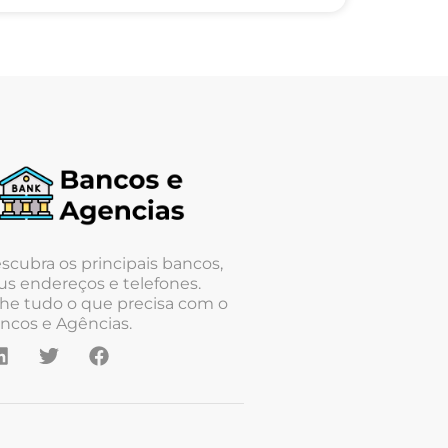
scubra os principais bancos,
us endereços e telefones.
he tudo o que precisa com o
ncos e Agências.