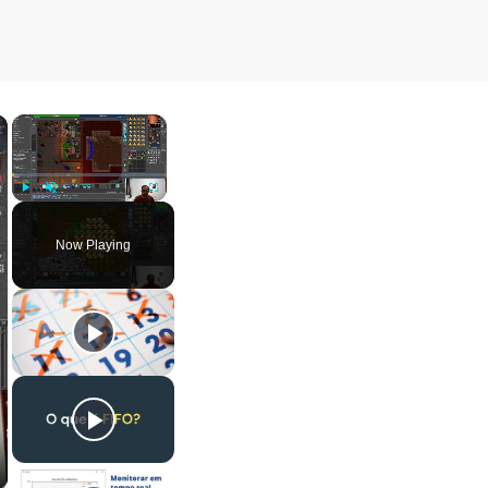
×
×
Play
Unmute
Fullscreen
Now Playing