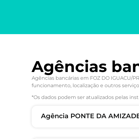
Agências ba
Agências bancárias em FOZ DO IGUACU/PR: D
funcionamento, localização e outros serviço
*Os dados podem ser atualizados pelas inst
Agência PONTE DA AMIZADE