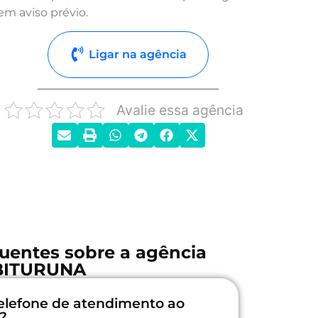
em aviso prévio.
Ligar na agência
Avalie essa agência
uentes sobre a agência
BITURUNA
elefone de atendimento ao
?