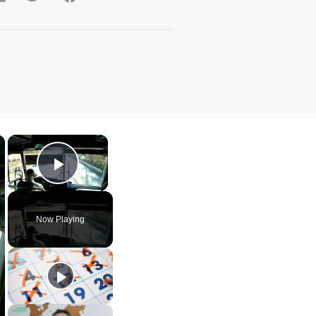
×
×
Play Video
Now Playing