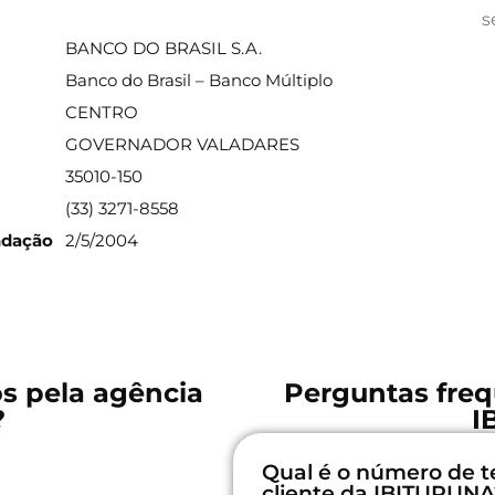
ações sobre a agência
s
BANCO DO BRASIL S.A.
Banco do Brasil – Banco Múltiplo
CENTRO
GOVERNADOR VALADARES
35010-150
(33) 3271-8558
ndação
2/5/2004
os pela agência
Perguntas freq
?
I
Qual é o número de t
cliente da IBITURUNA