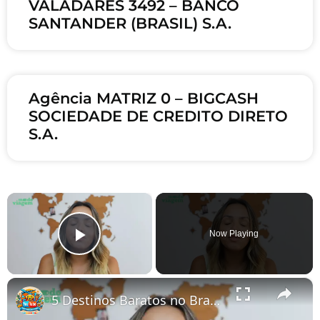
VALADARES 3492 – BANCO
SANTANDER (BRASIL) S.A.
Agência MATRIZ 0 – BIGCASH
SOCIEDADE DE CREDITO DIRETO
S.A.
×
Now Playing
Play Video
×
5 Destinos Baratos no Brasil Para Conhecer e Amar! 🇧🇷✨