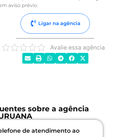
em aviso prévio.
Ligar na agência
Avalie essa agência
uentes sobre a agência
URUANA
elefone de atendimento ao