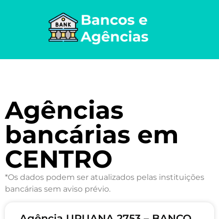
Agências
bancárias em
CENTRO
*Os dados podem ser atualizados pelas instituições
bancárias sem aviso prévio.
Agência URUANA 2753 – BANCO