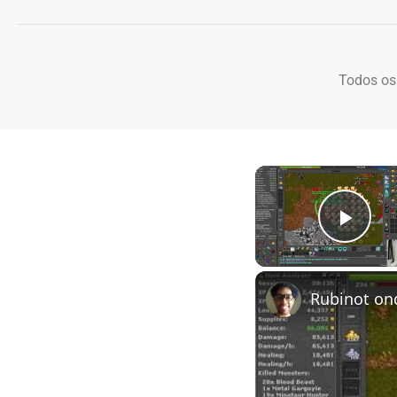
Todos os
Play
Rubinot on