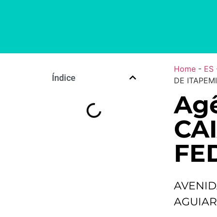
Home
-
ES
Índice
DE ITAPEM
Agê
CA
FE
AVENID
AGUIAR,