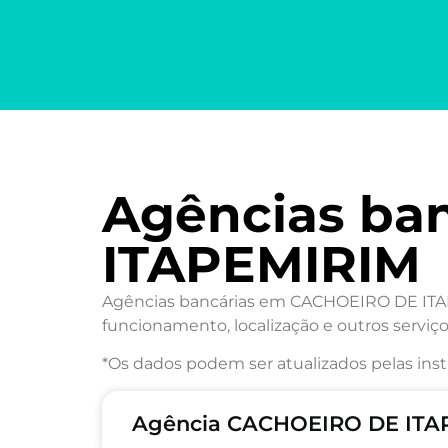
Agências ba
ITAPEMIRIM
Agências bancárias em CACHOEIRO DE ITAPE
funcionamento, localização e outros serviço
*Os dados podem ser atualizados pelas inst
Agência CACHOEIRO DE ITAP