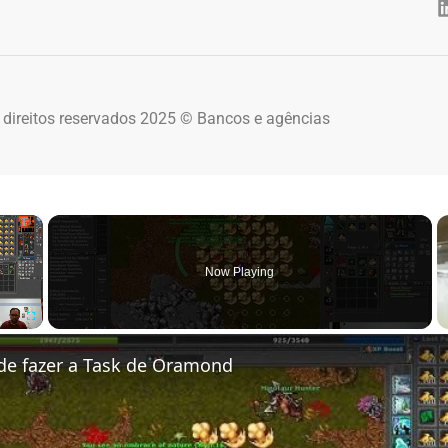
 direitos reservados 2025 © Bancos e agências
×
Now Playing
Fullscreen
de fazer a Task de Oramond