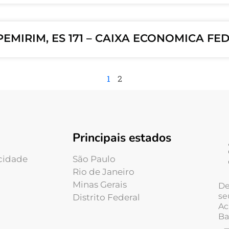
PEMIRIM, ES 171 – CAIXA ECONOMICA FE
1
2
Principais estados
acidade
São Paulo
Rio de Janeiro
Minas Gerais
De
se
Distrito Federal
Ac
Ba