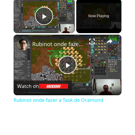
×
Now Playing
Play Video
×
Rubinot onde fazer a Task de Oramond
Play Video
Watch on
Rubinot onde fazer a Task de Oramond