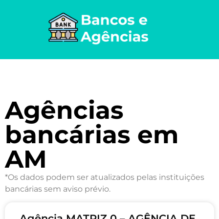
Agências
bancárias em
AM
*Os dados podem ser atualizados pelas instituições
bancárias sem aviso prévio.
Agência MATRIZ 0 – AGÊNCIA DE