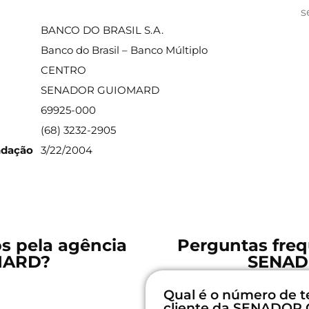
ações sobre a agência
s
BANCO DO BRASIL S.A.
Banco do Brasil – Banco Múltiplo
CENTRO
SENADOR GUIOMARD
69925-000
(68) 3232-2905
ndação
3/22/2004
os pela agência
Perguntas freq
MARD?
SENAD
Qual é o número de t
cliente da SENADO