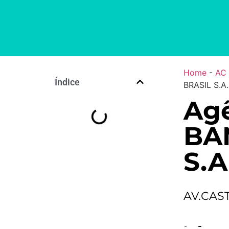
Home
-
AC
Índice
BRASIL S.A.
Ag
BA
S.A
AV.CAS