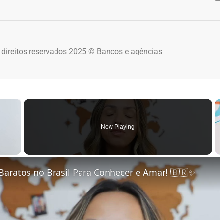
 direitos reservados 2025 © Bancos e agências
×
Now Playing
 Video
Baratos no Brasil Para Conhecer e Amar! 🇧🇷✨