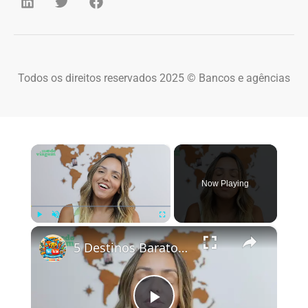
Todos os direitos reservados 2025 © Bancos e agências
×
Now Playing
×
Play
Unmute
Fullscreen
5 Destinos Baratos no Brasil Para Conhecer e Amar! 🇧🇷✨