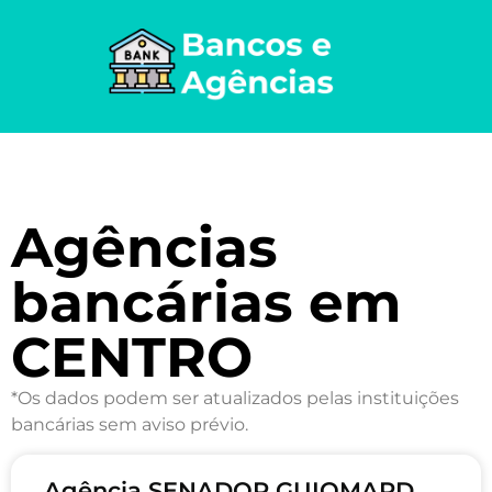
Agências
bancárias em
CENTRO
*Os dados podem ser atualizados pelas instituições
bancárias sem aviso prévio.
Agência SENADOR GUIOMARD