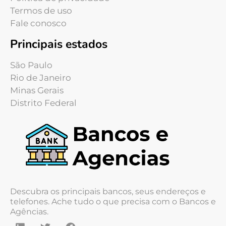
Termos de uso
Fale conosco
Principais estados
São Paulo
Rio de Janeiro
Minas Gerais
Distrito Federal
Descubra os principais bancos, seus endereços e
telefones. Ache tudo o que precisa com o Bancos e
Agências.