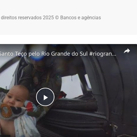
 direitos reservados 2025 © Bancos e agências
Oração do Santo Teço pelo Rio Grande do Sul #riograndesul #nossasenhora
Play Video