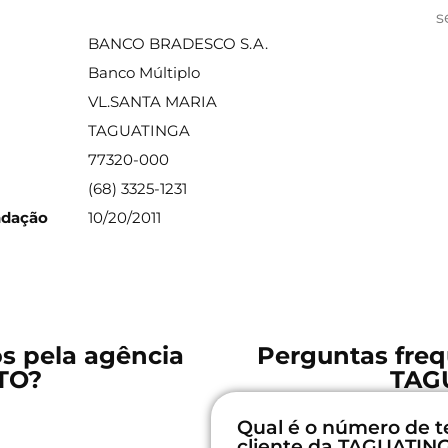
ações sobre a agência
s
BANCO BRADESCO S.A.
Banco Múltiplo
VL.SANTA MARIA
TAGUATINGA
77320-000
(68) 3325-1231
ndação
10/20/2011
os pela agência
Perguntas freq
TO?
TAG
Qual é o número de t
cliente da TAGUATIN