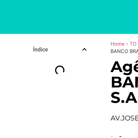
Home
-
TO
Índice
BANCO BRA
Ag
BA
S.A
AV.JOS