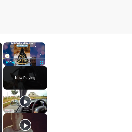
×
×
Play
Unmute
Fullscreen
Now Playing