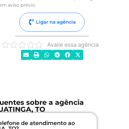
em aviso prévio.
Ligar na agência
Avalie essa agência
uentes sobre a agência
UATINGA, TO
elefone de atendimento ao
GA, TO?