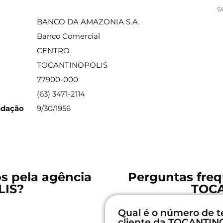
ações sobre a agência
s
BANCO DA AMAZONIA S.A.
Banco Comercial
CENTRO
TOCANTINOPOLIS
77900-000
(63) 3471-2114
ndação
9/30/1956
os pela agência
Perguntas freq
IS?
TOC
Qual é o número de t
cliente da TOCANTI