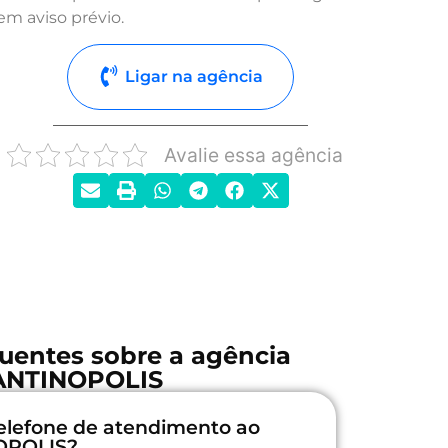
em aviso prévio.
Ligar na agência
Avalie essa agência
uentes sobre a agência
ANTINOPOLIS
elefone de atendimento ao
NOPOLIS?