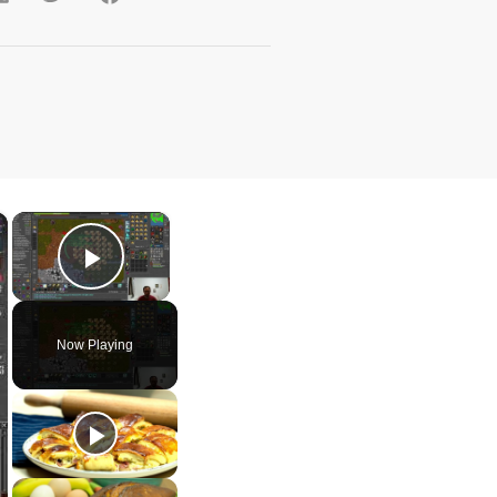
×
×
Play Video
Now Playing