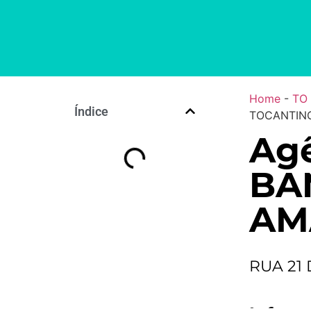
Home
-
TO
Índice
TOCANTINO
Agê
BA
AM
RUA 21 