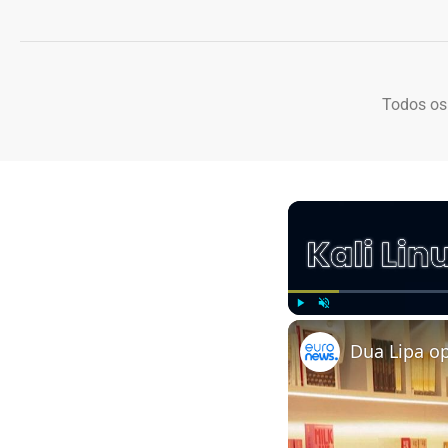
Todos os
Play
Unmute
Dua Lipa op