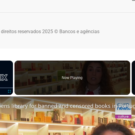
 direitos reservados 2025 © Bancos e agências
×
Now Playing
Fullscreen
ens library for banned and censored books in Portu