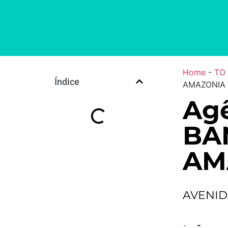
Home
-
TO
Índice
AMAZONIA 
Agê
BA
AM
AVENID