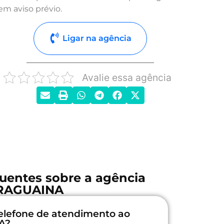
em aviso prévio.
Ligar na agência
Avalie essa agência
uentes sobre a agência
RAGUAINA
elefone de atendimento ao
A?