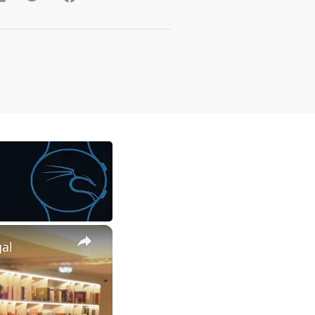
×
gal