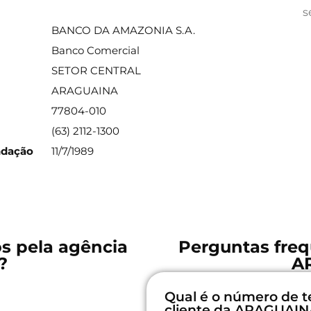
ações sobre a agência
s
BANCO DA AMAZONIA S.A.
Banco Comercial
SETOR CENTRAL
ARAGUAINA
77804-010
(63) 2112-1300
ndação
11/7/1989
os pela agência
Perguntas freq
?
A
Qual é o número de t
cliente da ARAGUAIN