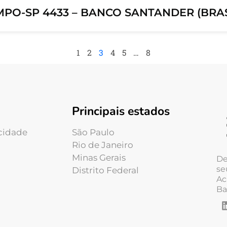
PO-SP 4433 – BANCO SANTANDER (BRASI
1
2
3
4
5
…
8
Principais estados
acidade
São Paulo
Rio de Janeiro
Minas Gerais
De
se
Distrito Federal
Ac
Ba