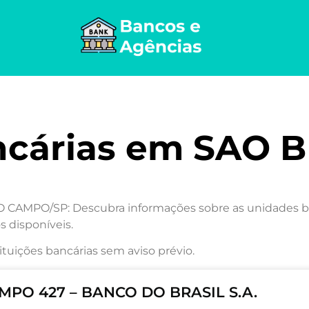
ncárias em SAO
MPO/SP: Descubra informações sobre as unidades banc
s disponíveis.
ituições bancárias sem aviso prévio.
PO 427 – BANCO DO BRASIL S.A.