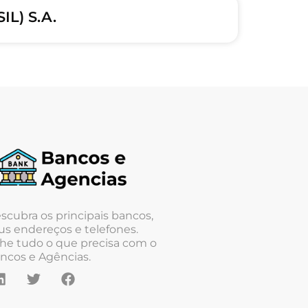
L) S.A.
scubra os principais bancos,
us endereços e telefones.
he tudo o que precisa com o
ncos e Agências.