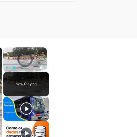
×
×
Video Player is loading.
Play
Unmute
Fullscreen
Now Playing