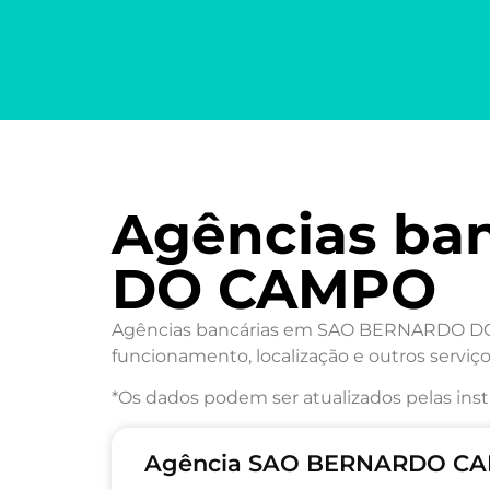
Agências ba
DO CAMPO
Agências bancárias em SAO BERNARDO DO CA
funcionamento, localização e outros serviço
*Os dados podem ser atualizados pelas inst
Agência SAO BERNARDO CAM