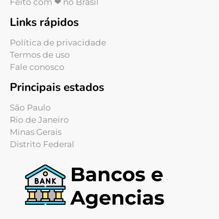
Feito com ❤ no Brasil
Links rápidos
Política de privacidade
Termos de uso
Fale conosco
Principais estados
São Paulo
Rio de Janeiro
Minas Gerais
Distrito Federal