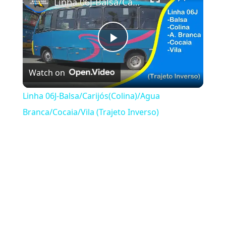
Linha 06J-Balsa/Carijós(Colina)/Agua Branca/Cocaia/Vila (Trajeto Inverso)
Play Video
Watch on
Linha 06J-Balsa/Carijós(Colina)/Agua
Branca/Cocaia/Vila (Trajeto Inverso)