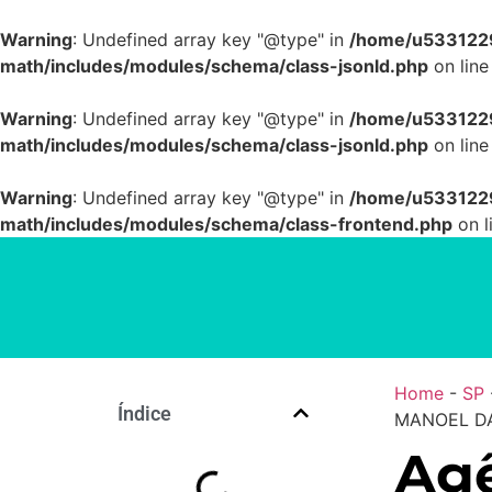
Warning
: Undefined array key "@type" in
/home/u5331229
math/includes/modules/schema/class-jsonld.php
on lin
Warning
: Undefined array key "@type" in
/home/u5331229
math/includes/modules/schema/class-jsonld.php
on lin
Warning
: Undefined array key "@type" in
/home/u5331229
math/includes/modules/schema/class-frontend.php
on l
Home
-
SP
Índice
MANOEL DA
Agê