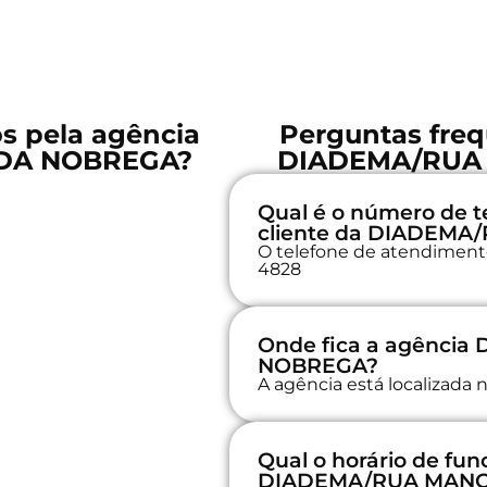
os pela agência
Perguntas freq
DA NOBREGA?
DIADEMA/RUA
Qual é o número de t
cliente da DIADEM
O telefone de atendimento 
4828
Onde fica a agênci
NOBREGA?
A agência está localiza
Qual o horário de fu
DIADEMA/RUA MANO