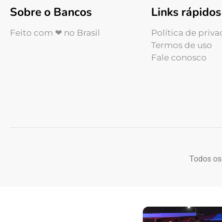
Sobre o Bancos
Links rápidos
Feito com ❤ no Brasil
Política de priv
Termos de uso
Fale conosco
Todos os