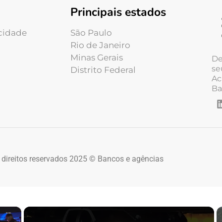
Principais estados
acidade
São Paulo
Rio de Janeiro
Minas Gerais
De
se
Distrito Federal
Ac
Ba
 direitos reservados 2025 © Bancos e agências
×