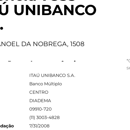
AÚ UNIBANCO
.
NOEL DA NOBREGA, 1508
*
ações sobre a agência
s
ITAÚ UNIBANCO S.A.
Banco Múltiplo
CENTRO
DIADEMA
09910-720
(11) 3003-4828
ndação
7/31/2008