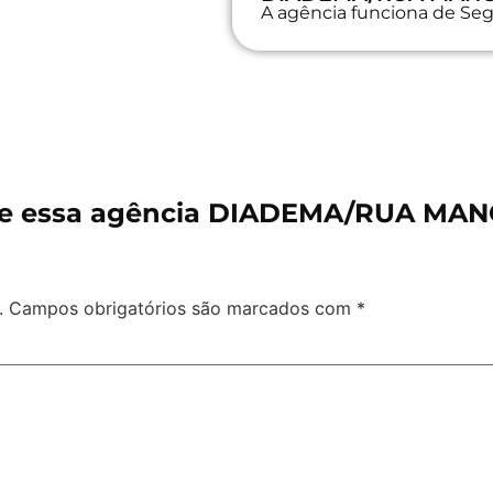
A agência funciona de Seg
re essa agência DIADEMA/RUA M
.
Campos obrigatórios são marcados com
*