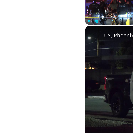
Play
Unmute
US, Phoeni