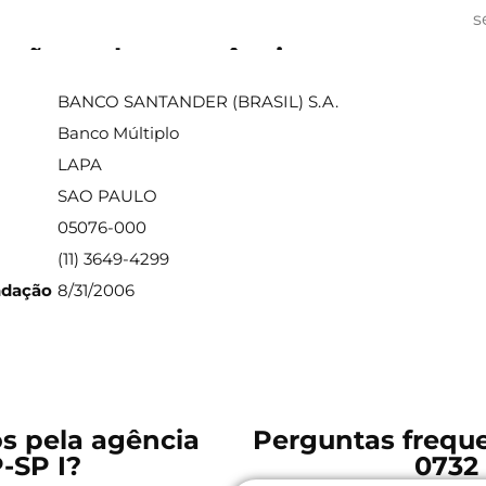
s
ações sobre a agência
BANCO SANTANDER (BRASIL) S.A.
Banco Múltiplo
LAPA
SAO PAULO
05076-000
(11) 3649-4299
ndação
8/31/2006
os pela agência
Perguntas freque
-SP I?
0732