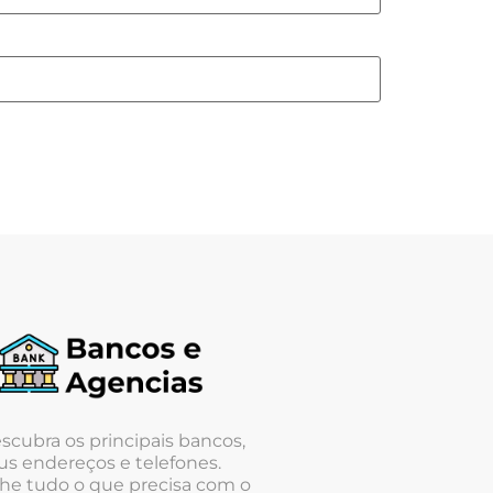
scubra os principais bancos,
us endereços e telefones.
he tudo o que precisa com o