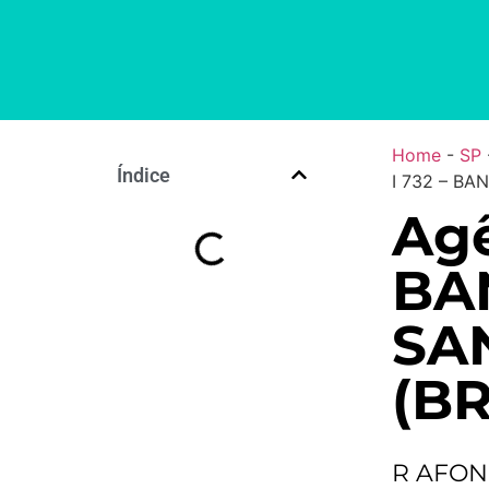
Home
-
SP
Índice
I 732 – BA
Agê
BA
SA
(BR
R AFON