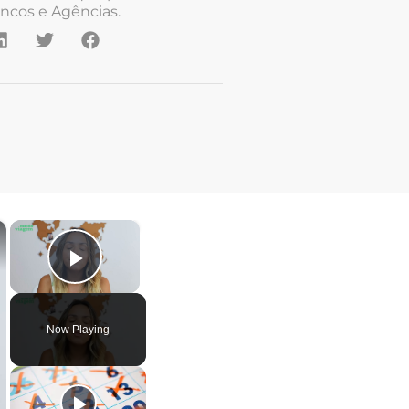
ncos e Agências.
×
×
Play Video
Now Playing