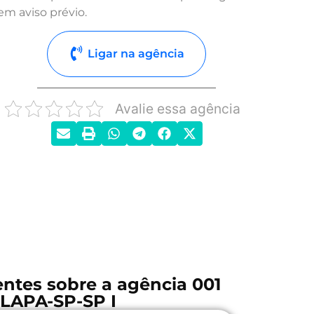
em aviso prévio.
Ligar na agência
Avalie essa agência
ntes sobre a agência 001
 LAPA-SP-SP I