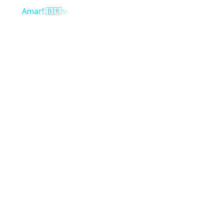
Amar! 🇧🇷✨