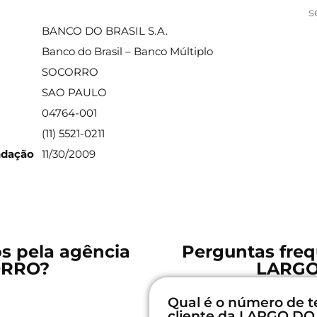
ações sobre a agência
s
BANCO DO BRASIL S.A.
Banco do Brasil – Banco Múltiplo
SOCORRO
SAO PAULO
04764-001
(11) 5521-0211
ndação
11/30/2009
os pela agência
Perguntas freq
ORRO?
LARGO
Qual é o número de t
cliente da LARGO D