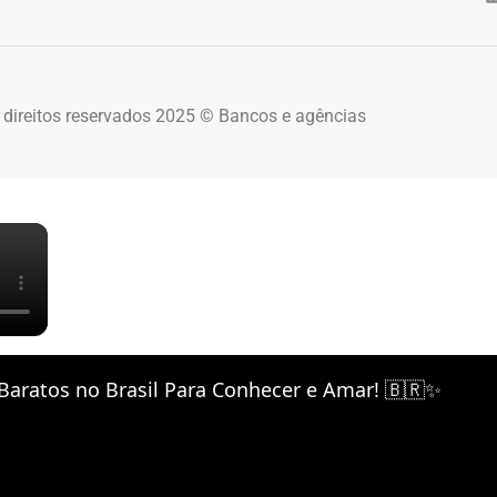
 direitos reservados 2025 © Bancos e agências
×
Baratos no Brasil Para Conhecer e Amar! 🇧🇷✨