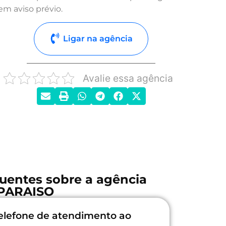
em aviso prévio.
Ligar na agência
Avalie essa agência
uentes sobre a agência
PARAISO
elefone de atendimento ao