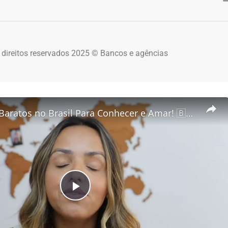
 direitos reservados 2025 © Bancos e agências
5 Destinos Baratos no Brasil Para Conhecer e Amar! 🇧🇷✨
Play Video