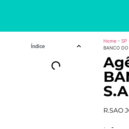
Home
-
SP
Índice
BANCO DO 
Agê
BA
S.A
R.SAO 