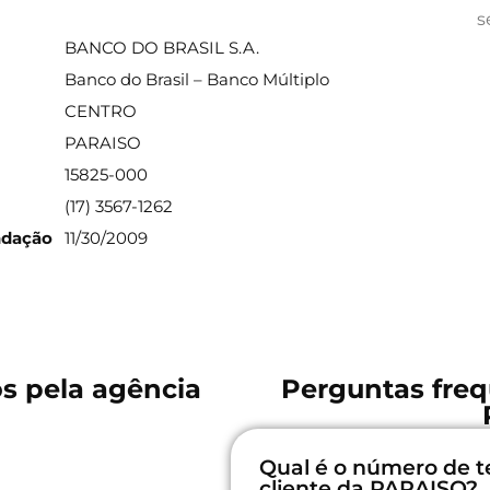
ações sobre a agência
s
BANCO DO BRASIL S.A.
Banco do Brasil – Banco Múltiplo
CENTRO
PARAISO
15825-000
(17) 3567-1262
ndação
11/30/2009
os pela agência
Perguntas freq
Qual é o número de t
cliente da PARAISO?