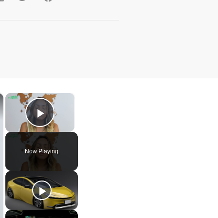
×
×
Play Video
Now Playing