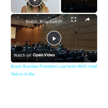
Play Video
×
Brazil: Brazilian President Lula hosts WHO chief Tedros in Rio.
Play Video
Watch on
Brazil: Brazilian President Lula hosts WHO chief
Tedros in Rio.