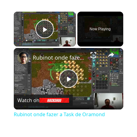
×
Now Playing
Play Video
×
Rubinot onde fazer a Task de Oramond
Play Video
Watch on
Rubinot onde fazer a Task de Oramond