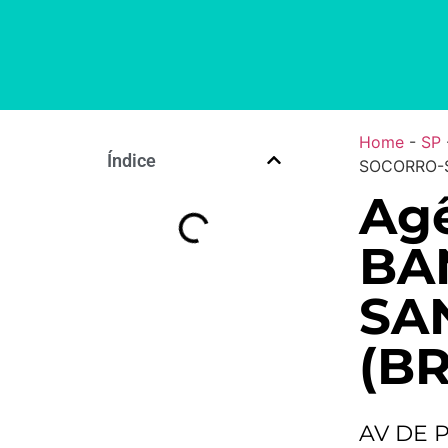
Home
-
SP
Índice
SOCORRO-S
Agê
BA
SA
(BR
AV DE P