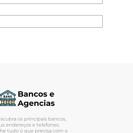
scubra os principais bancos,
us endereços e telefones.
he tudo o que precisa com o