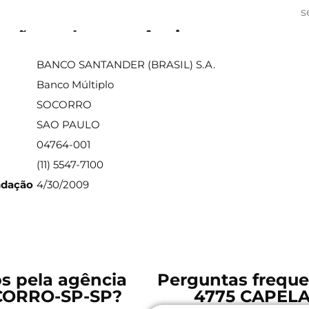
s
ações sobre a agência
BANCO SANTANDER (BRASIL) S.A.
Banco Múltiplo
SOCORRO
SAO PAULO
04764-001
(11) 5547-7100
ndação
4/30/2009
os pela agência
Perguntas freque
CORRO-SP-SP?
4775 CAPEL