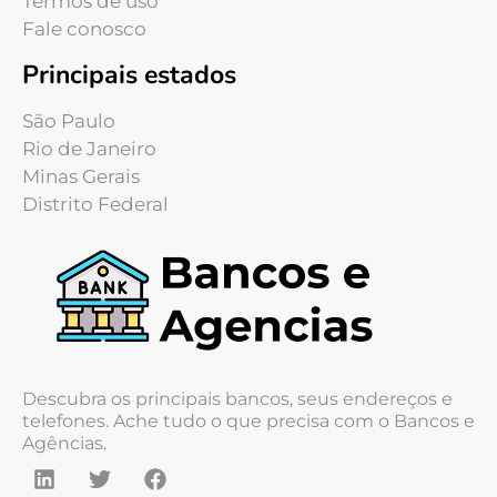
Termos de uso
Fale conosco
Principais estados
São Paulo
Rio de Janeiro
Minas Gerais
Distrito Federal
Descubra os principais bancos, seus endereços e
telefones. Ache tudo o que precisa com o Bancos e
Agências.