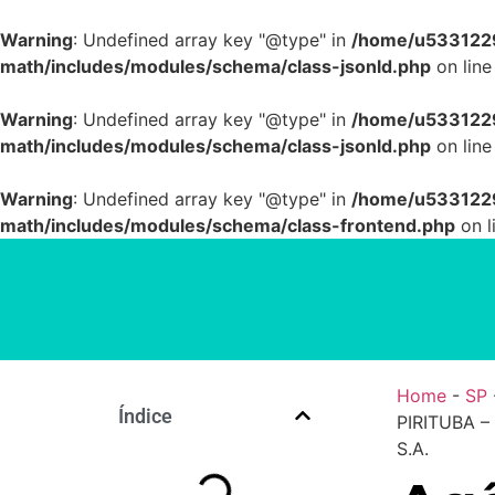
Warning
: Undefined array key "@type" in
/home/u5331229
math/includes/modules/schema/class-jsonld.php
on lin
Warning
: Undefined array key "@type" in
/home/u5331229
math/includes/modules/schema/class-jsonld.php
on lin
Warning
: Undefined array key "@type" in
/home/u5331229
math/includes/modules/schema/class-frontend.php
on l
Home
-
SP
Índice
PIRITUBA –
S.A.