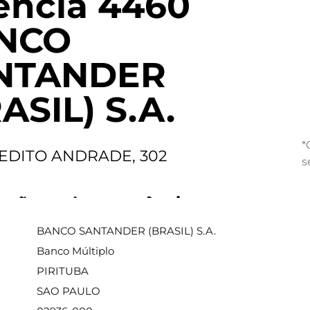
ência 4460
NCO
NTANDER
ASIL) S.A.
*
EDITO ANDRADE, 302
s
ações sobre a agência
BANCO SANTANDER (BRASIL) S.A.
Banco Múltiplo
PIRITUBA
SAO PAULO