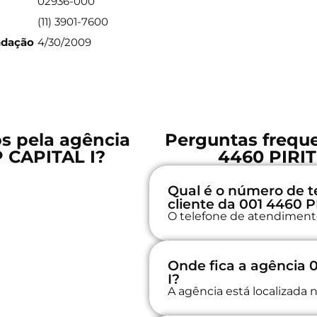
02936-000
(11) 3901-7600
ndação
4/30/2009
os pela agência
Perguntas freque
P CAPITAL I?
4460 PIRIT
Qual é o número de t
cliente da 001 4460 
O telefone de atendimento
Onde fica a agência 
I?
A agência está localizad