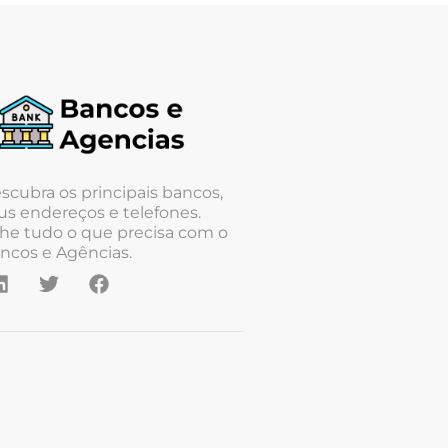
scubra os principais bancos,
us endereços e telefones.
he tudo o que precisa com o
ncos e Agências.