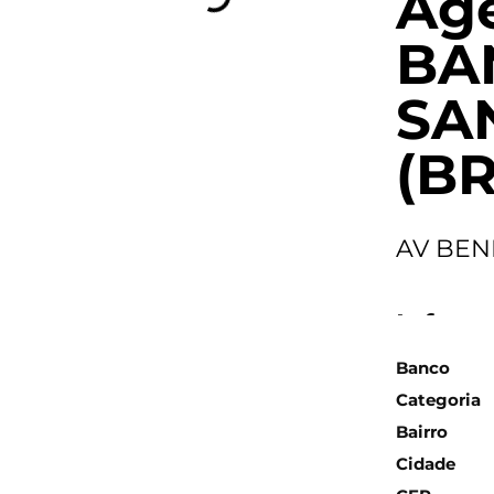
Ag
BA
SA
(BR
AV BEN
Inform
Banco
Categoria
Bairro
Cidade