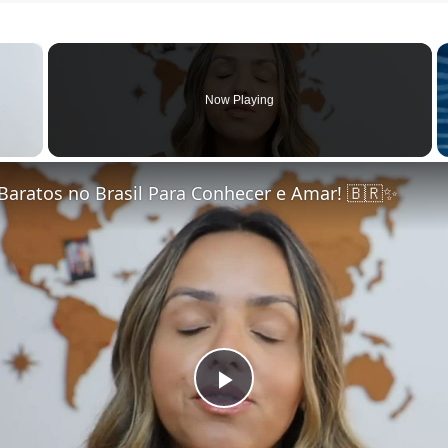
×
Now Playing
 Video
Baratos no Brasil Para Conhecer e Amar! 🇧🇷✨
Play Video