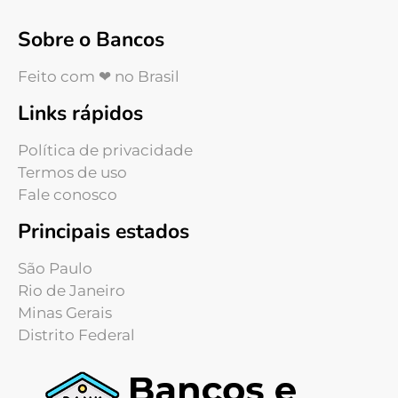
Sobre o Bancos
Feito com ❤ no Brasil
Links rápidos
Política de privacidade
Termos de uso
Fale conosco
Principais estados
São Paulo
Rio de Janeiro
Minas Gerais
Distrito Federal