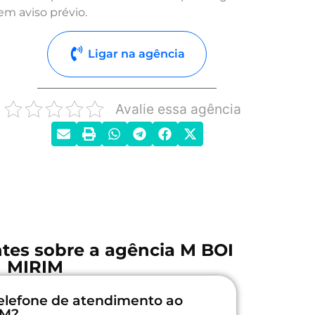
em aviso prévio.
Ligar na agência
Avalie essa agência
tes sobre a agência M BOI
MIRIM
elefone de atendimento ao
IM?