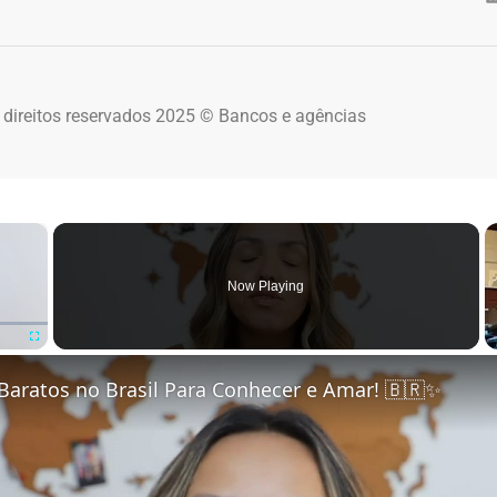
 direitos reservados 2025 © Bancos e agências
×
Now Playing
Fullscreen
Baratos no Brasil Para Conhecer e Amar! 🇧🇷✨