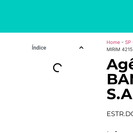
Home
-
SP
Índice
MIRIM 4215
Agê
BA
S.A
ESTR.DO