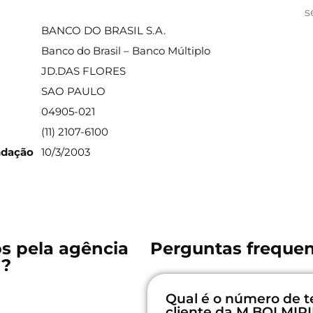
ações sobre a agência
s
BANCO DO BRASIL S.A.
Banco do Brasil – Banco Múltiplo
JD.DAS FLORES
SAO PAULO
04905-021
(11) 2107-6100
ndação
10/3/2003
os pela agência
Perguntas frequen
M?
Qual é o número de t
cliente da M BOI MIR